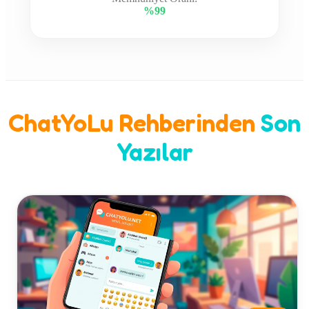
%99
ChatYoLu Rehberinden
Son
Yazılar