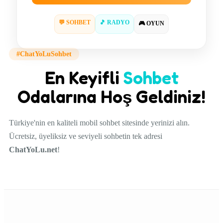
💬 SOHBET
🎵 RADYO
🎮 OYUN
#ChatYoLuSohbet
En Keyifli
Sohbet
Odalarına Hoş Geldiniz!
Türkiye'nin en kaliteli mobil sohbet sitesinde yerinizi alın.
Ücretsiz, üyeliksiz ve seviyeli sohbetin tek adresi
ChatYoLu.net
!