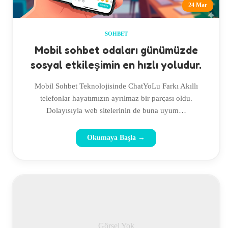
24 Mar
SOHBET
Mobil sohbet odaları günümüzde
sosyal etkileşimin en hızlı yoludur.
Mobil Sohbet Teknolojisinde ChatYoLu Farkı Akıllı
telefonlar hayatımızın ayrılmaz bir parçası oldu.
Dolayısıyla web sitelerinin de buna uyum…
Okumaya Başla →
Görsel Yok